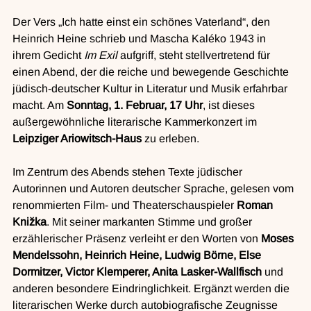
Der Vers „Ich hatte einst ein schönes Vaterland“, den 
Heinrich Heine schrieb und Mascha Kaléko 1943 in 
ihrem Gedicht 
Im Exil
 aufgriff, steht stellvertretend für 
einen Abend, der die reiche und bewegende Geschichte 
jüdisch-deutscher Kultur in Literatur und Musik erfahrbar 
macht. Am 
Sonntag, 1. Februar, 17 Uhr
, ist dieses 
außergewöhnliche literarische Kammerkonzert im 
Leipziger Ariowitsch-Haus 
zu erleben.
Im Zentrum des Abends stehen Texte jüdischer 
Autorinnen und Autoren deutscher Sprache, gelesen vom 
renommierten Film- und Theaterschauspieler 
Roman 
Knižka
. Mit seiner markanten Stimme und großer 
erzählerischer Präsenz verleiht er den Worten von 
Moses 
Mendelssohn, Heinrich Heine, Ludwig Börne, Else 
Dormitzer, Victor Klemperer, Anita Lasker-Wallfisch 
und 
anderen besondere Eindringlichkeit. Ergänzt werden die 
literarischen Werke durch autobiografische Zeugnisse 