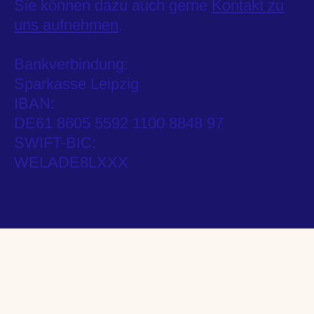
Sie können dazu auch gerne
Kontakt zu
uns aufnehmen
.
Bankverbindung:
Sparkasse Leipzig
IBAN:
DE61 8605 5592 1100 8848 97
SWIFT-BIC:
WELADE8LXXX