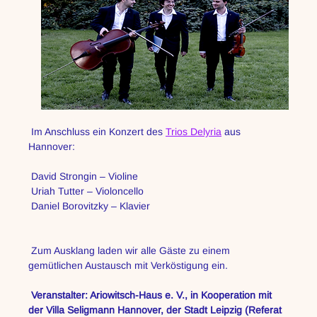
 Im Anschluss ein Konzert des 
Trios Delyria
 aus 
Hannover:
 David Strongin – Violine
 Uriah Tutter – Violoncello
 Daniel Borovitzky – Klavier
 Zum Ausklang laden wir alle Gäste zu einem 
gemütlichen Austausch mit Verköstigung ein.
Veranstalter: Ariowitsch-Haus e. V., in Kooperation mit 
der Villa Seligmann Hannover, der Stadt Leipzig (Referat 