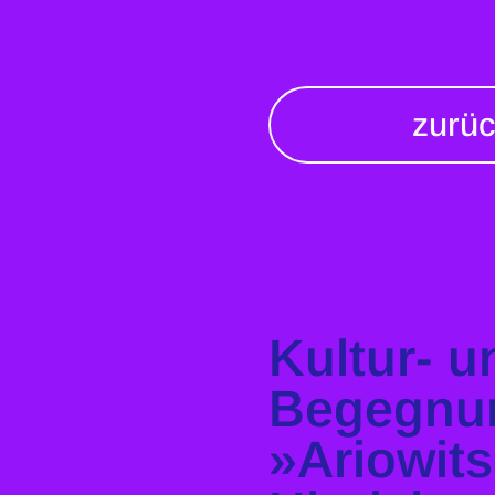
zurü
Kultur- 
Begegnu
»Ariowit