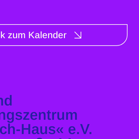
ck zum Kalender
und
ngszentrum
sch-Haus« e.V.