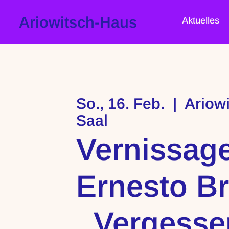
Ariowitsch-Haus
Aktuelles
So., 16. Feb.
  |  
Ariow
Saal
Vernissag
Ernesto B
,,Vergess