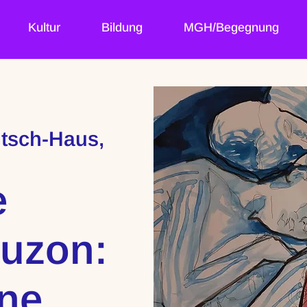
Kultur
Bildung
MGH/Begegnung
itsch-Haus,
e
ruzon:
ene