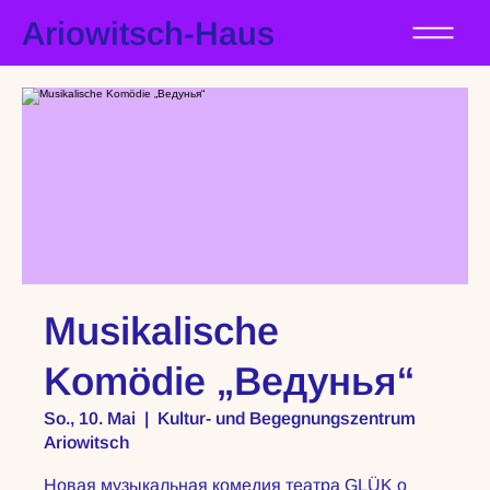
Ariowitsch-Haus
Musikalische
Komödie „Ведунья“
So., 10. Mai
  |  
Kultur- und Begegnungszentrum
Ariowitsch
Новая музыкальная комедия театра GLÜK o