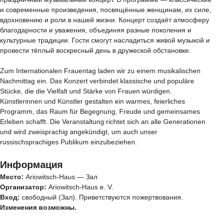
и современные произведения, посвящённые женщинам, их силе, 
вдохновению и роли в нашей жизни. Концерт создаёт атмосферу 
благодарности и уважения, объединяя разные поколения и 
культурные традиции. Гости смогут насладиться живой музыкой и 
провести тёплый воскресный день в дружеской обстановке.
Zum Internationalen Frauentag laden wir zu einem musikalischen 
Nachmittag ein. Das Konzert verbindet klassische und populäre 
Stücke, die die Vielfalt und Stärke von Frauen würdigen. 
Künstlerinnen und Künstler gestalten ein warmes, feierliches 
Programm, das Raum für Begegnung, Freude und gemeinsames 
Erleben schafft. Die Veranstaltung richtet sich an alle Generationen 
und wird zweisprachig angekündigt, um auch unser 
russischsprachiges Publikum einzubeziehen.
Информация
Место:
 Ariowitsch‑Haus — Зал
Организатор:
 Ariowitsch‑Haus e. V.
Вход:
 свободный (Зал). Приветствуются пожертвования.
Изменения возможны.