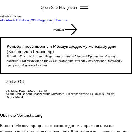
Open Site Navigation
Ariowitsch-Haus
Aktuelles
Kultur
Bildung
MGH/Begegnung
Über uns
Kontakt
Kонцерт, посвящённый Международному женскому дню
(Konzert zum Frauentag)
So., 08. März
  |  
Kultur- und Begegnungszentrum Ariowitsch
Праздничный концерт,
посвящённый Международному женскому дню, с тёплой атмосферой, музыкой и
программой для всей семьи.
Zeit & Ort
08. März 2026, 15:00 – 16:30
Kultur- und Begegnungszentrum Ariowitsch, Hinrichsenstraße 14, 04105 Leipzig,
Deutschland
Über die Veranstaltung
В честь Международного женского дня мы приглашаем на 
праздничный музыкальный концерт. В программе — классические 