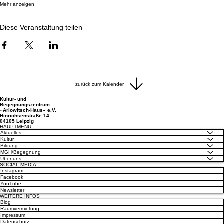
Mehr anzeigen
Diese Veranstaltung teilen
zurück zum Kalender
Kultur- und
Begegnungszentrum
»Ariowitsch-Haus« e.V.
Hinrichsenstraße 14
04105 Leipzig
HAUPTMENU
Aktuelles
Kultur
Bildung
MGH/Begegnung
Über uns
SOCIAL MEDIA
Instagram
Facebook
YouTube
Newsletter
WEITERE INFOS
Blog
Raumvermietung
Impressum
Datenschutz