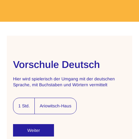
Vorschule Deutsch
Hier wird spielerisch der Umgang mit der deutschen
Sprache, mit Buchstaben und Wörtern vermittelt
1 Std.
1
Ariowitsch-Haus
S
t
d
Weiter