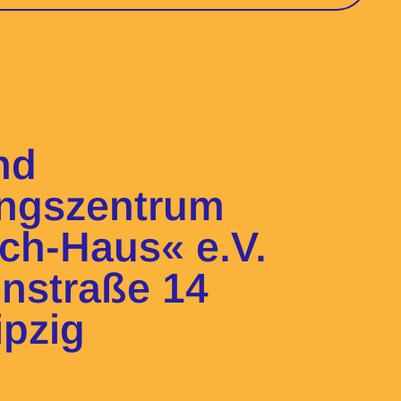
und
ngszentrum
sch-Haus« e.V.
enstraße 14
ipzig