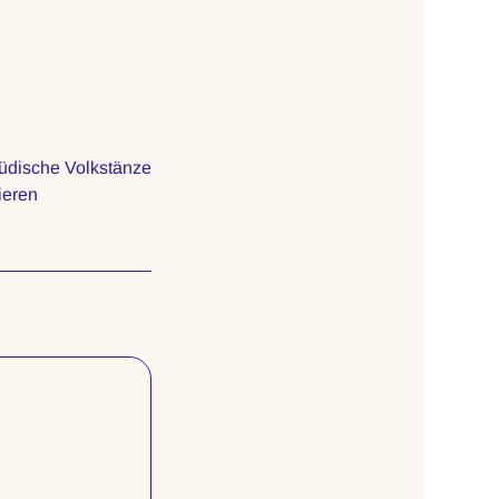
 jüdische Volkstänze
ieren