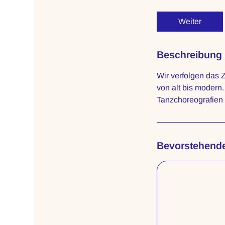
t
d
Weiter
Beschreibung
Wir verfolgen das Z
von alt bis modern.
Tanzchoreografien 
Bevorstehend