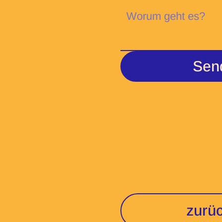
Sen
zurüc