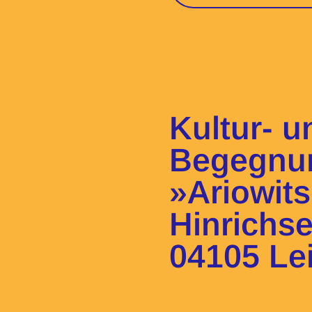
Kultur- 
Begegnu
»Ariowit
Hinrichs
04105 Le