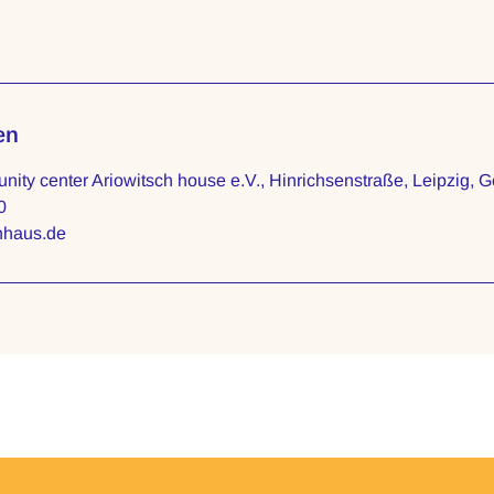
en
nity center Ariowitsch house e.V., Hinrichsenstraße, Leipzig, 
0
hhaus.de