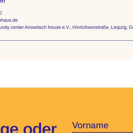
en
0
hhaus.de
nity center Ariowitsch house e.V., Hinrichsenstraße, Leipzig, 
age oder
Vorname