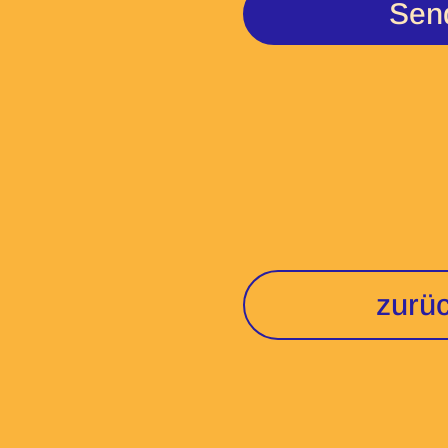
Sen
zurüc