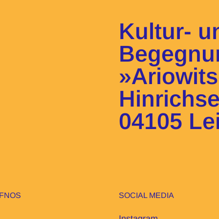
Kultur- 
Begegnu
»Ariowit
Hinrichs
04105 Le
IFNOS
SOCIAL MEDIA
Instagram