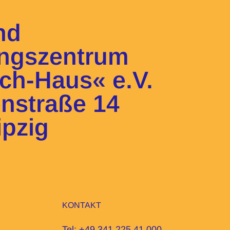
und
ngszentrum
sch-Haus« e.V.
enstraße 14
ipzig
KONTAKT
Tel: +49 341 225 41 000